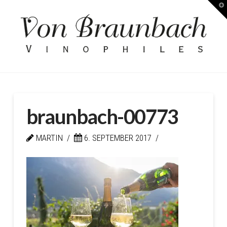
T
Kellerei
t
W
von
Braunbach
braunbach-00773
MARTIN
6. SEPTEMBER 2017