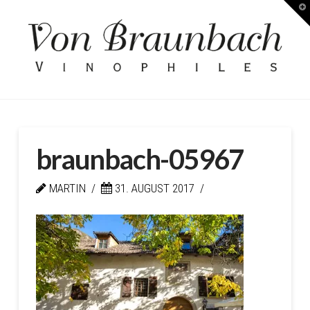
T
Kellerei
t
W
von
Braunbach
braunbach-05967
MARTIN
31. AUGUST 2017