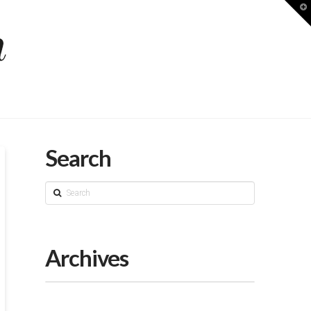
T
t
W
Search
Search
Archives