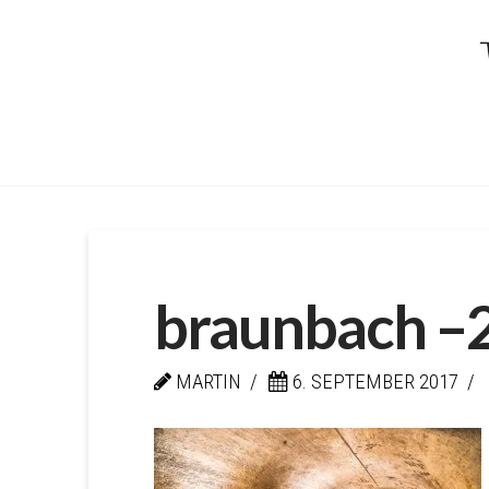
Kellerei
von
Braunbac
braunbach –
MARTIN
6. SEPTEMBER 2017