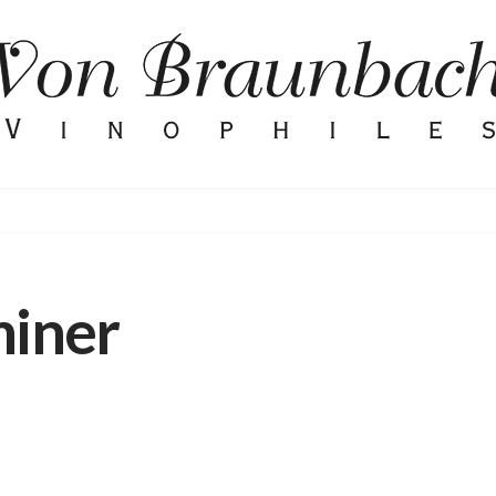
h
iner