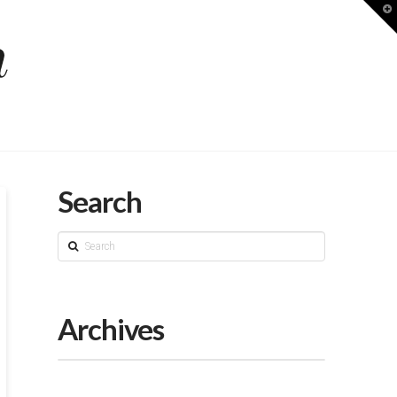
T
t
W
Search
Search
Archives