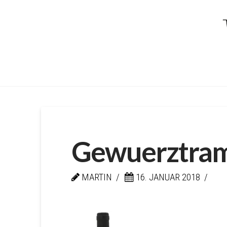
Kellerei
von
Braunbac
Gewuerztram
MARTIN
16. JANUAR 2018