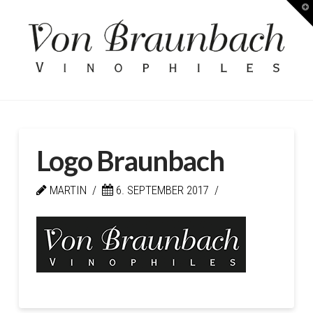
T
Kellerei
t
W
von
Braunbach
Logo Braunbach
MARTIN
6. SEPTEMBER 2017