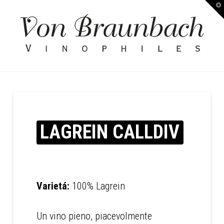
T
Kellerei
t
W
von
Braunbach
LAGREIN CALLDIV
Varietá:
100% Lagrein
Un vino pieno, piacevolmente