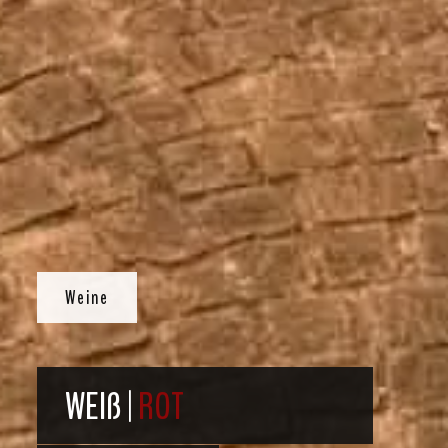
Weine
WEIß |
ROT