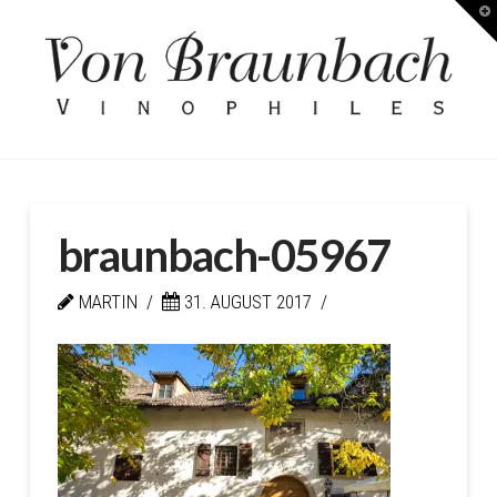
T
Kellerei
t
W
von
Braunbach
braunbach-05967
MARTIN
31. AUGUST 2017