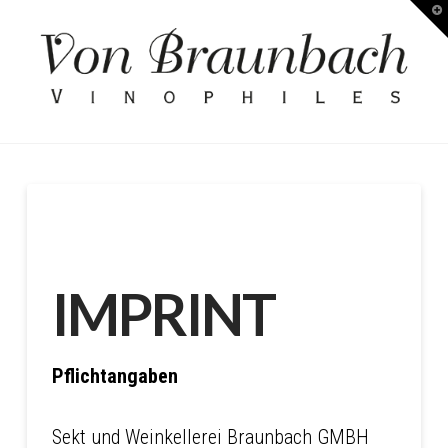
T
Kellerei
t
W
von
Braunbach
IMPRINT
Pflichtangaben
Sekt und Weinkellerei Braunbach GMBH