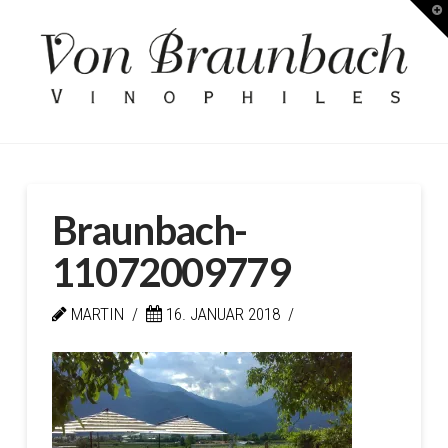
T
Kellerei
t
W
von
Braunbach
Braunbach-
11072009779
MARTIN
16. JANUAR 2018