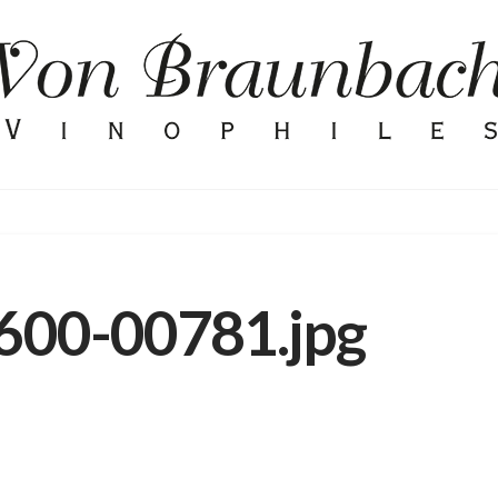
h
600-00781.jpg