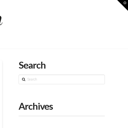
T
t
W
Search
Search
Archives