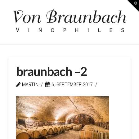
T
Kellerei
t
W
von
Braunbach
braunbach –2
MARTIN
6. SEPTEMBER 2017