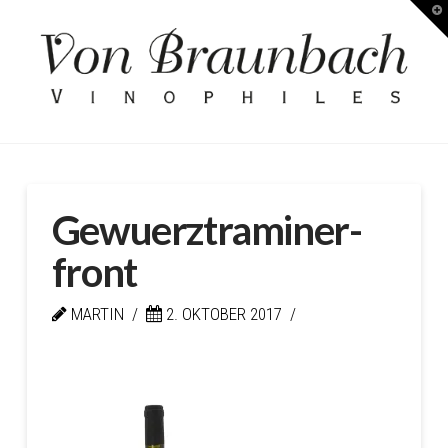
T
Kellerei
t
W
von
Braunbach
Gewuerztraminer-
front
MARTIN
2. OKTOBER 2017