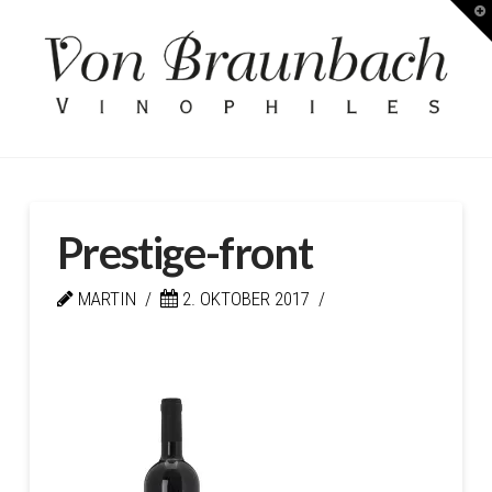
T
Kellerei
t
W
von
Braunbach
Prestige-front
MARTIN
2. OKTOBER 2017