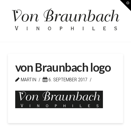
T
Kellerei
t
W
von
Braunbach
von Braunbach logo
MARTIN
6. SEPTEMBER 2017