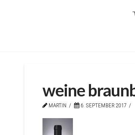
Kellerei
von
Braunbac
weine braunb
MARTIN
6. SEPTEMBER 2017