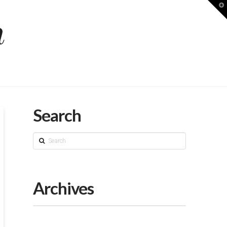
T
t
W
Search
Search
Archives