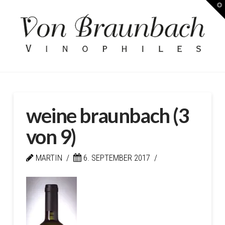
T
Kellerei
t
W
von
Braunbach
weine braunbach (3
von 9)
MARTIN
6. SEPTEMBER 2017